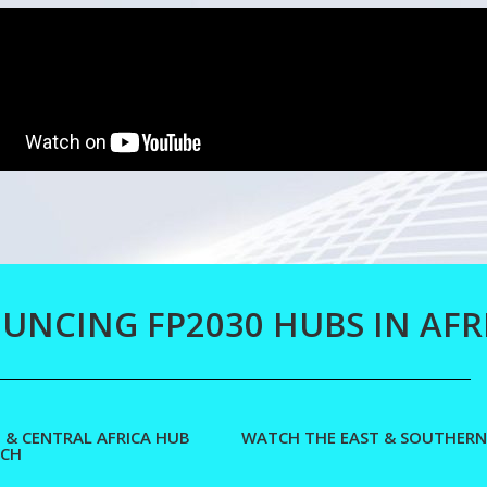
NCING FP2030 HUBS IN AFR
 & CENTRAL AFRICA HUB
WATCH THE EAST & SOUTHERN
CH