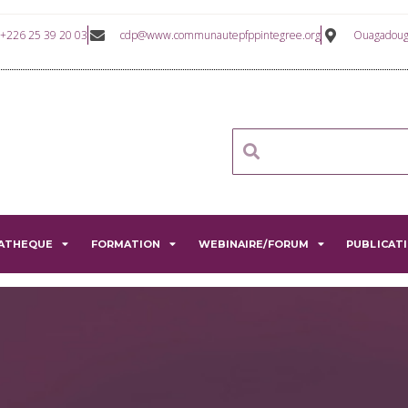
+226 25 39 20 03
cdp@www.communautepfppintegree.org
Ouagadougo
ATHEQUE
FORMATION
WEBINAIRE/FORUM
PUBLICAT