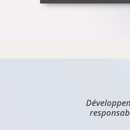
Développem
responsab